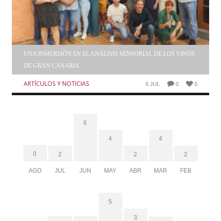
UNA INMERSIÓN EN EL ANÁLISIS SENSORIAL DE LOS VINOS
DE GRAN CANARIA.
ARTÍCULOS Y NOTICIAS
6 JUL
0
0
6
4
4
0
2
2
2
AGO
JUL
JUN
MAY
ABR
MAR
FEB
5
3