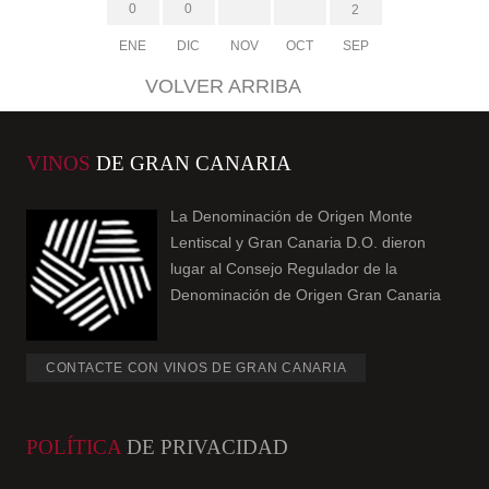
0
0
2
ENE
DIC
NOV
OCT
SEP
VOLVER ARRIBA
VINOS
DE GRAN CANARIA
La Denominación de Origen Monte
Lentiscal y Gran Canaria D.O. dieron
lugar al Consejo Regulador de la
Denominación de Origen Gran Canaria
CONTACTE CON VINOS DE GRAN CANARIA
POLÍTICA
DE PRIVACIDAD